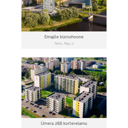
Emajõe büroohoone
Tartu, Paju 2
Ümera 28B korterelamu