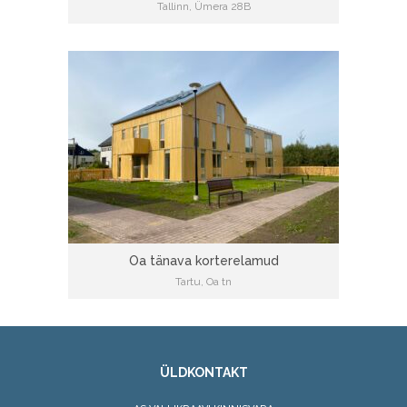
Tallinn, Ümera 28B
Oa tänava korterelamud
Tartu, Oa tn
ÜLDKONTAKT